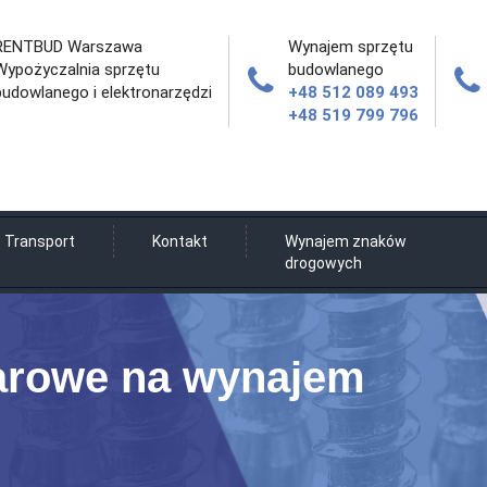
RENTBUD Warszawa
Wynajem sprzętu
Wypożyczalnia sprzętu
budowlanego
budowlanego i elektronarzędzi
+48 512 089 493
+48 519 799 796
Transport
Kontakt
Wynajem znaków
drogowych
arowe na wynajem