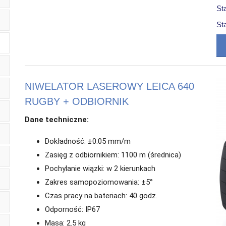
St
St
NIWELATOR LASEROWY LEICA 640
RUGBY + ODBIORNIK
Dane techniczne:
Dokładność: ±0.05 mm/m
Zasięg z odbiornikiem: 1100 m (średnica)
Pochylanie wiązki: w 2 kierunkach
Zakres samopoziomowania: ±5°
Czas pracy na bateriach: 40 godz.
Odporność: IP67
Masa: 2.5 kg