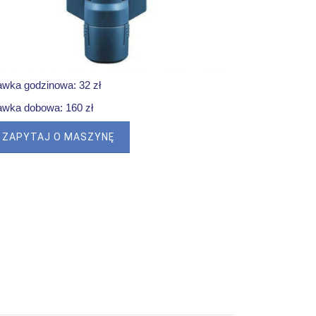
awka godzinowa: 32 zł
awka dobowa: 160 zł
ZAPYTAJ O MASZYNĘ